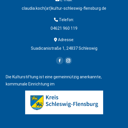
claudia.koch(at)kultur-schleswig-flensburg.de
Telefon:
04621 960 119
Adresse:
Suadicanistraße 1, 24837 Schleswig
Finden Sie uns auf:
Facebook
Instagram
page
page
Die Kulturstiftung ist eine gemeinnützig anerkannte,
opens
opens
kommunale Einrichtung im
in
in
new
new
window
window